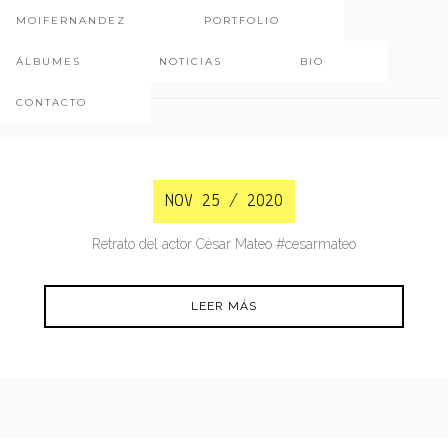
MOIFERNANDEZ
PORTFOLIO
Foto fija
ÁLBUMES
NOTICIAS
BIO
CONTACTO
NOV 25 / 2020
Retrato del actor César Mateo #cesarmateo
LEER MÁS