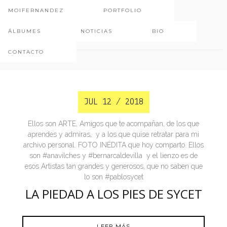
MOIFERNANDEZ
PORTFOLIO
lapiedad
ÁLBUMES
NOTICIAS
BIO
CONTACTO
JUL 12 / 2018
Ellos son ARTE, Amigos que te acompañan, de los que
aprendes y admiras, y a los que quise retratar para mi
archivo personal. FOTO INÉDITA que hoy comparto. Ellos
son #anavilches y #bernarcaldevilla y el lienzo es de
esos Artistas tan grandes y generosos, que no saben que
lo son #pablosycet
LA PIEDAD A LOS PIES DE SYCET
LEER MÁS