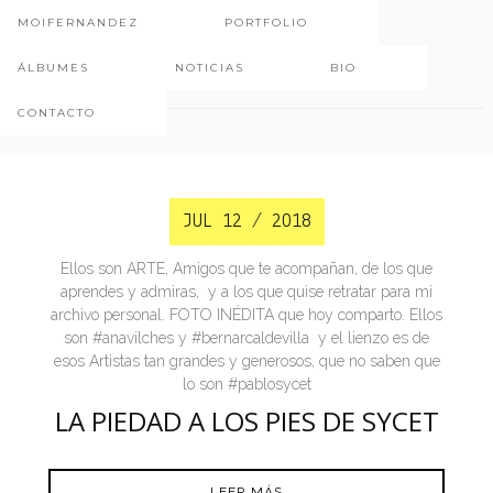
MOIFERNANDEZ
PORTFOLIO
piedad
ÁLBUMES
NOTICIAS
BIO
CONTACTO
JUL 12 / 2018
Ellos son ARTE, Amigos que te acompañan, de los que
aprendes y admiras, y a los que quise retratar para mi
archivo personal. FOTO INÉDITA que hoy comparto. Ellos
son #anavilches y #bernarcaldevilla y el lienzo es de
esos Artistas tan grandes y generosos, que no saben que
lo son #pablosycet
LA PIEDAD A LOS PIES DE SYCET
LEER MÁS